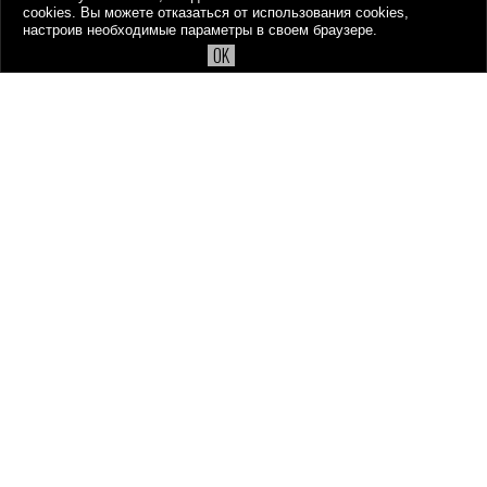
чертежами.
cookies. Вы можете отказаться от использования cookies,
настроив необходимые параметры в своем браузере.
OK
Гипсополимер
– позволяет печатать цветные